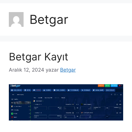
Betgar
Betgar Kayıt
Aralık 12, 2024
yazar
Betgar