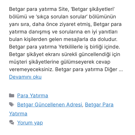
Betgar para yatırma Site, ‘Betgar şikâyetleri’
bölümü ve ‘sıkça sorulan sorular’ bölümünün
yanı sıra, daha önce ziyaret etmiş, Betgar para
yatırma danışmış ve sorularına en iyi yanıtları
bulan kişilerden gelen mesajlarla da doludur.
Betgar para yatırma Yetkililerle iş birliği içinde.
Betgar şikâyet ekranı sürekli güncellendiği için
müşteri şikâyetlerine gülümseyerek cevap
veremeyeceksiniz. Betgar para yatırma Diğer …
Devamını oku
Kategoriler
Para Yatırma
Etiketler
Betgar Güncellenen Adresi
,
Betgar Para
Yatırma
Yorum yap