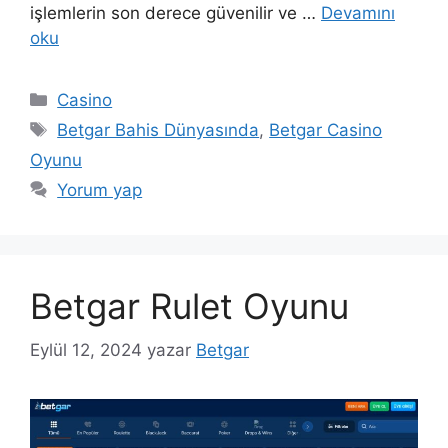
işlemlerin son derece güvenilir ve …
Devamını
oku
Kategoriler
Casino
Etiketler
Betgar Bahis Dünyasında
,
Betgar Casino
Oyunu
Yorum yap
Betgar Rulet Oyunu
Eylül 12, 2024
yazar
Betgar