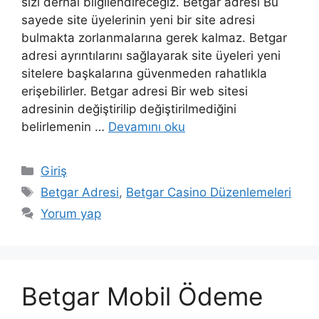
sizi derhal bilgilendireceğiz. Betgar adresi Bu
sayede site üyelerinin yeni bir site adresi
bulmakta zorlanmalarına gerek kalmaz. Betgar
adresi ayrıntılarını sağlayarak site üyeleri yeni
sitelere başkalarına güvenmeden rahatlıkla
erişebilirler. Betgar adresi Bir web sitesi
adresinin değiştirilip değiştirilmediğini
belirlemenin …
Devamını oku
Kategoriler
Giriş
Etiketler
Betgar Adresi
,
Betgar Casino Düzenlemeleri
Yorum yap
Betgar Mobil Ödeme