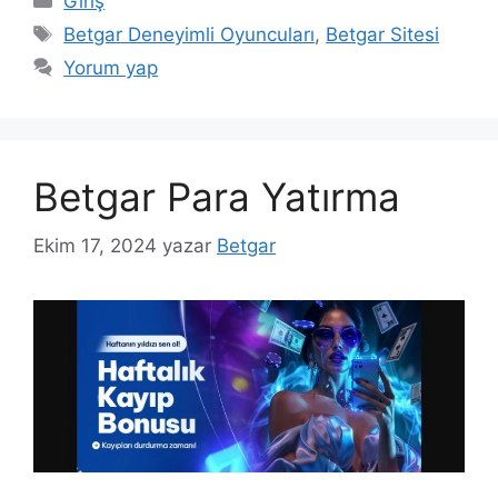
Giriş
Etiketler
Betgar Deneyimli Oyuncuları
,
Betgar Sitesi
Yorum yap
Betgar Para Yatırma
Ekim 17, 2024
yazar
Betgar