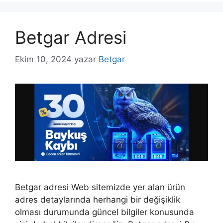
Betgar Adresi
Ekim 10, 2024
yazar
Betgar
Betgar adresi Web sitemizde yer alan ürün
adres detaylarında herhangi bir değişiklik
olması durumunda güncel bilgiler konusunda