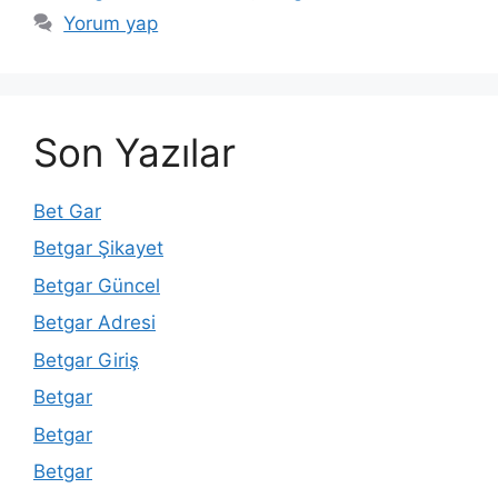
Yorum yap
Son Yazılar
Bet Gar
Betgar Şikayet
Betgar Güncel
Betgar Adresi
Betgar Giriş
Betgar
Betgar
Betgar