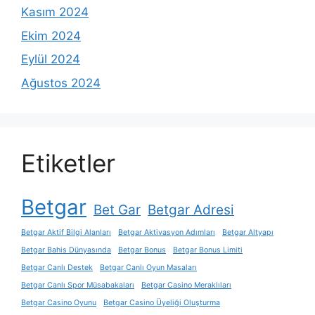
Kasım 2024
Ekim 2024
Eylül 2024
Ağustos 2024
Etiketler
Betgar
Bet Gar
Betgar Adresi
Betgar Aktif Bilgi Alanları
Betgar Aktivasyon Adımları
Betgar Altyapı
Betgar Bahis Dünyasında
Betgar Bonus
Betgar Bonus Limiti
Betgar Canlı Destek
Betgar Canlı Oyun Masaları
Betgar Canlı Spor Müsabakaları
Betgar Casino Meraklıları
Betgar Casino Oyunu
Betgar Casino Üyeliği Oluşturma