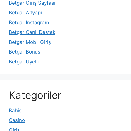
Betgar Giriş Sayfası
Betgar Altyapı
Betgar Instagram
Betgar Canlı Destek
Betgar Mobil Giriş
Betgar Bonus
Betgar Üyelik
Kategoriler
Bahis
Casino
Giriş