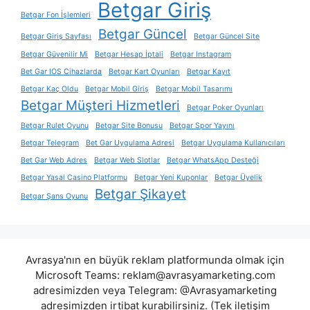
Betgar Giriş
Betgar Fon İşlemleri
Betgar Güncel
Betgar Giriş Sayfası
Betgar Güncel Site
Betgar Güvenilir Mi
Betgar Hesap İptali
Betgar Instagram
Bet Gar IOS Cihazlarda
Betgar Kart Oyunları
Betgar Kayıt
Betgar Kaç Oldu
Betgar Mobil Giriş
Betgar Mobil Tasarımı
Betgar Müşteri Hizmetleri
Betgar Poker Oyunları
Betgar Rulet Oyunu
Betgar Site Bonusu
Betgar Spor Yayını
Betgar Telegram
Bet Gar Uygulama Adresi
Betgar Uygulama Kullanıcıları
Bet Gar Web Adres
Betgar Web Slotlar
Betgar WhatsApp Desteği
Betgar Yasal Casino Platformu
Betgar Yeni Kuponlar
Betgar Üyelik
Betgar Şikayet
Betgar Şans Oyunu
Avrasya'nın en büyük reklam platformunda olmak için
Microsoft Teams:
reklam@avrasyamarketing.com
adresimizden veya Telegram: @Avrasyamarketing
adresimizden irtibat kurabilirsiniz. (Tek iletişim