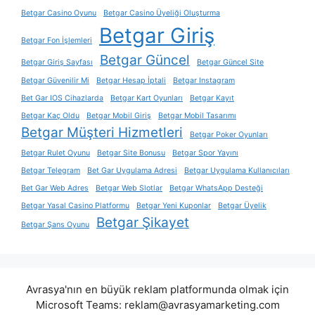
Betgar Casino Oyunu
Betgar Casino Üyeliği Oluşturma
Betgar Giriş
Betgar Fon İşlemleri
Betgar Güncel
Betgar Giriş Sayfası
Betgar Güncel Site
Betgar Güvenilir Mi
Betgar Hesap İptali
Betgar Instagram
Bet Gar IOS Cihazlarda
Betgar Kart Oyunları
Betgar Kayıt
Betgar Kaç Oldu
Betgar Mobil Giriş
Betgar Mobil Tasarımı
Betgar Müşteri Hizmetleri
Betgar Poker Oyunları
Betgar Rulet Oyunu
Betgar Site Bonusu
Betgar Spor Yayını
Betgar Telegram
Bet Gar Uygulama Adresi
Betgar Uygulama Kullanıcıları
Bet Gar Web Adres
Betgar Web Slotlar
Betgar WhatsApp Desteği
Betgar Yasal Casino Platformu
Betgar Yeni Kuponlar
Betgar Üyelik
Betgar Şikayet
Betgar Şans Oyunu
Avrasya'nın en büyük reklam platformunda olmak için
Microsoft Teams:
reklam@avrasyamarketing.com