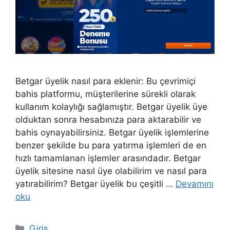
Betgar üyelik nasıl para eklenir: Bu çevrimiçi
bahis platformu, müşterilerine sürekli olarak
kullanım kolaylığı sağlamıştır. Betgar üyelik üye
olduktan sonra hesabınıza para aktarabilir ve
bahis oynayabilirsiniz. Betgar üyelik işlemlerine
benzer şekilde bu para yatırma işlemleri de en
hızlı tamamlanan işlemler arasındadır. Betgar
üyelik sitesine nasıl üye olabilirim ve nasıl para
yatırabilirim? Betgar üyelik bu çeşitli …
Devamını
oku
Kategoriler
Giriş