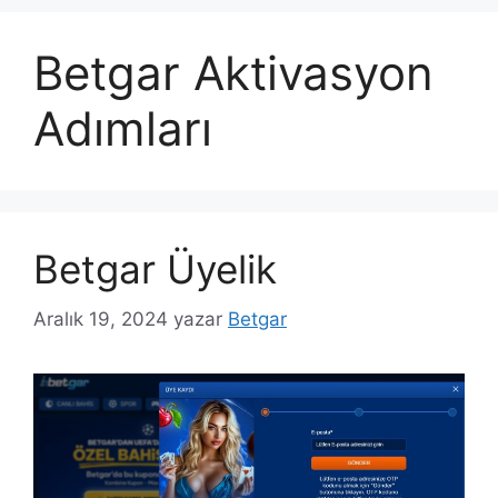
Betgar Aktivasyon
Adımları
Betgar Üyelik
Aralık 19, 2024
yazar
Betgar