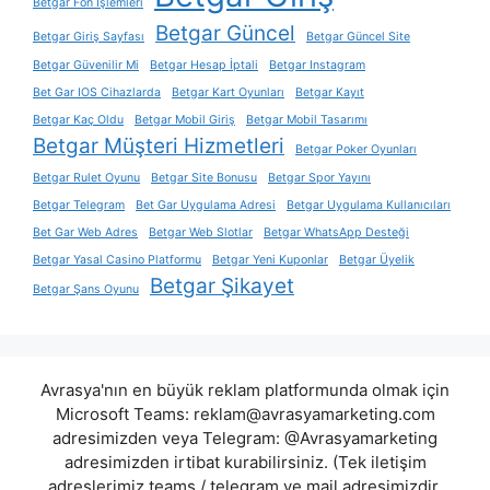
Betgar Fon İşlemleri
Betgar Güncel
Betgar Giriş Sayfası
Betgar Güncel Site
Betgar Güvenilir Mi
Betgar Hesap İptali
Betgar Instagram
Bet Gar IOS Cihazlarda
Betgar Kart Oyunları
Betgar Kayıt
Betgar Kaç Oldu
Betgar Mobil Giriş
Betgar Mobil Tasarımı
Betgar Müşteri Hizmetleri
Betgar Poker Oyunları
Betgar Rulet Oyunu
Betgar Site Bonusu
Betgar Spor Yayını
Betgar Telegram
Bet Gar Uygulama Adresi
Betgar Uygulama Kullanıcıları
Bet Gar Web Adres
Betgar Web Slotlar
Betgar WhatsApp Desteği
Betgar Yasal Casino Platformu
Betgar Yeni Kuponlar
Betgar Üyelik
Betgar Şikayet
Betgar Şans Oyunu
Avrasya'nın en büyük reklam platformunda olmak için
Microsoft Teams:
reklam@avrasyamarketing.com
adresimizden veya Telegram: @Avrasyamarketing
adresimizden irtibat kurabilirsiniz. (Tek iletişim
adreslerimiz teams / telegram ve mail adresimizdir.