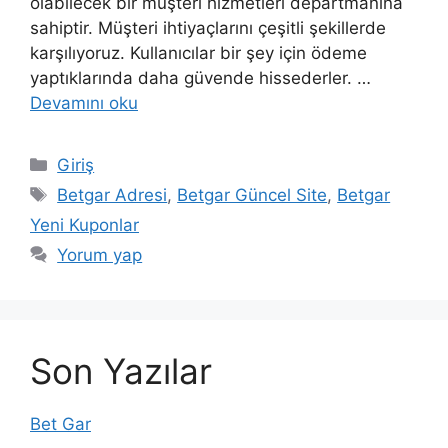
olabilecek bir müşteri hizmetleri departmanına
sahiptir. Müşteri ihtiyaçlarını çeşitli şekillerde
karşılıyoruz. Kullanıcılar bir şey için ödeme
yaptıklarında daha güvende hissederler. …
Devamını oku
Kategoriler
Giriş
Etiketler
Betgar Adresi
,
Betgar Güncel Site
,
Betgar
Yeni Kuponlar
Yorum yap
Son Yazılar
Bet Gar