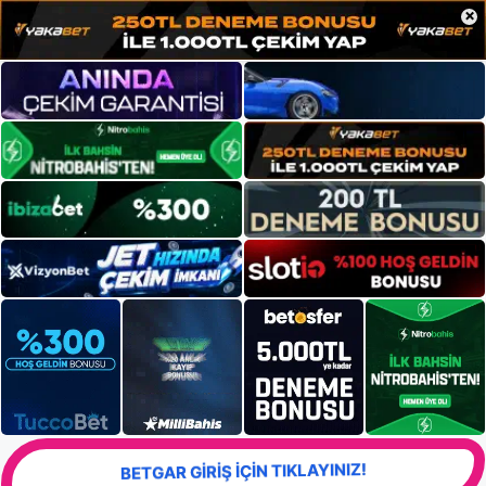
×
BETGAR GİRİŞ İÇİN TIKLAYINIZ!