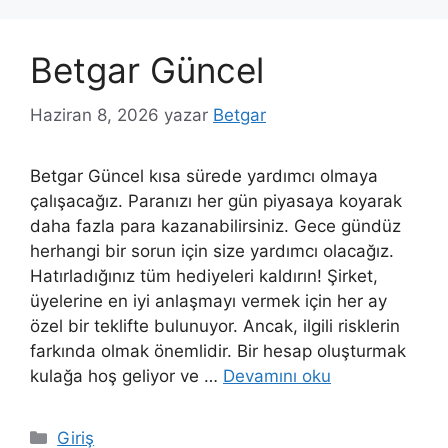
Betgar Güncel
Haziran 8, 2026
yazar
Betgar
Betgar Güncel kısa sürede yardımcı olmaya
çalışacağız. Paranızı her gün piyasaya koyarak
daha fazla para kazanabilirsiniz. Gece gündüz
herhangi bir sorun için size yardımcı olacağız.
Hatırladığınız tüm hediyeleri kaldırın! Şirket,
üyelerine en iyi anlaşmayı vermek için her ay
özel bir teklifte bulunuyor. Ancak, ilgili risklerin
farkında olmak önemlidir. Bir hesap oluşturmak
kulağa hoş geliyor ve …
Devamını oku
Kategoriler
Giriş