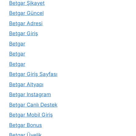
Betgar Şikayet
Betgar Güncel
Betgar Adresi
Betgar Giriş
Betgar
Betgar
Betgar
Betgar Giriş Sayfası
Betgar Altyapı
Betgar Instagram
Betgar Canlı Destek
Betgar Mobil Giriş
Betgar Bonus
Betgar Üyelik