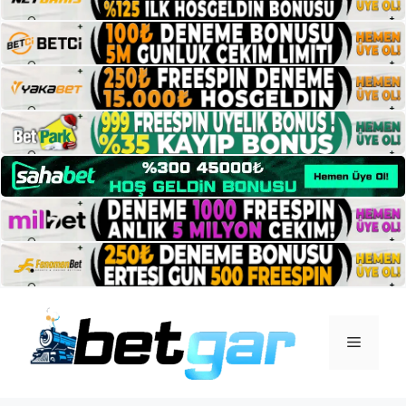
İçeriğe
atla
Menü