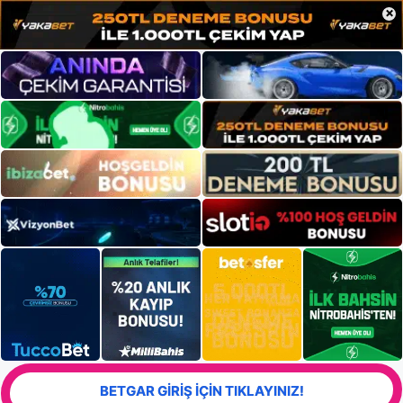
×
BETGAR GİRİŞ İÇİN TIKLAYINIZ!