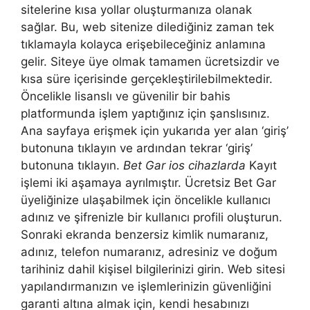
sitelerine kısa yollar oluşturmanıza olanak
sağlar. Bu, web sitenize dilediğiniz zaman tek
tıklamayla kolayca erişebileceğiniz anlamına
gelir. Siteye üye olmak tamamen ücretsizdir ve
kısa süre içerisinde gerçekleştirilebilmektedir.
Öncelikle lisanslı ve güvenilir bir bahis
platformunda işlem yaptığınız için şanslısınız.
Ana sayfaya erişmek için yukarıda yer alan ‘giriş’
butonuna tıklayın ve ardından tekrar ‘giriş’
butonuna tıklayın.
Bet Gar ios cihazlarda
Kayıt
işlemi iki aşamaya ayrılmıştır. Ücretsiz Bet Gar
üyeliğinize ulaşabilmek için öncelikle kullanıcı
adınız ve şifrenizle bir kullanıcı profili oluşturun.
Sonraki ekranda benzersiz kimlik numaranız,
adınız, telefon numaranız, adresiniz ve doğum
tarihiniz dahil kişisel bilgilerinizi girin. Web sitesi
yapılandırmanızın ve işlemlerinizin güvenliğini
garanti altına almak için, kendi hesabınızı