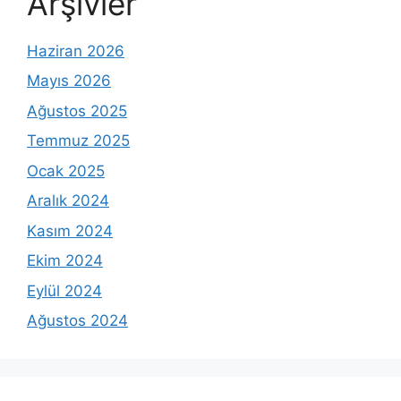
Arşivler
Haziran 2026
Mayıs 2026
Ağustos 2025
Temmuz 2025
Ocak 2025
Aralık 2024
Kasım 2024
Ekim 2024
Eylül 2024
Ağustos 2024