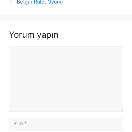
Betgar Rulet Oyunu
Yorum yapın
Yorum
İsim