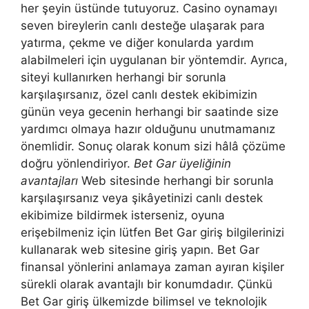
her şeyin üstünde tutuyoruz. Casino oynamayı
seven bireylerin canlı desteğe ulaşarak para
yatırma, çekme ve diğer konularda yardım
alabilmeleri için uygulanan bir yöntemdir. Ayrıca,
siteyi kullanırken herhangi bir sorunla
karşılaşırsanız, özel canlı destek ekibimizin
günün veya gecenin herhangi bir saatinde size
yardımcı olmaya hazır olduğunu unutmamanız
önemlidir. Sonuç olarak konum sizi hâlâ çözüme
doğru yönlendiriyor.
Bet Gar üyeliğinin
avantajları
Web sitesinde herhangi bir sorunla
karşılaşırsanız veya şikâyetinizi canlı destek
ekibimize bildirmek isterseniz, oyuna
erişebilmeniz için lütfen Bet Gar giriş bilgilerinizi
kullanarak web sitesine giriş yapın. Bet Gar
finansal yönlerini anlamaya zaman ayıran kişiler
sürekli olarak avantajlı bir konumdadır. Çünkü
Bet Gar giriş ülkemizde bilimsel ve teknolojik