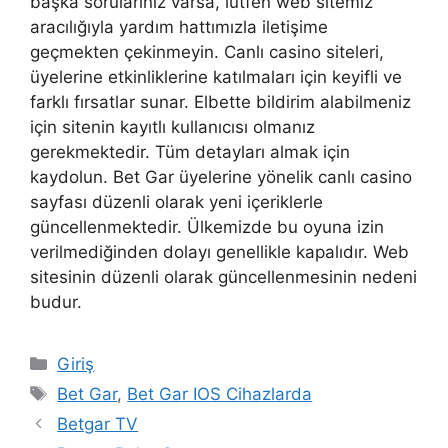
başka sorularınız varsa, lütfen web sitemiz
aracılığıyla yardım hattımızla iletişime
geçmekten çekinmeyin. Canlı casino siteleri,
üyelerine etkinliklerine katılmaları için keyifli ve
farklı fırsatlar sunar. Elbette bildirim alabilmeniz
için sitenin kayıtlı kullanıcısı olmanız
gerekmektedir. Tüm detayları almak için
kaydolun. Bet Gar üyelerine yönelik canlı casino
sayfası düzenli olarak yeni içeriklerle
güncellenmektedir. Ülkemizde bu oyuna izin
verilmediğinden dolayı genellikle kapalıdır. Web
sitesinin düzenli olarak güncellenmesinin nedeni
budur.
Kategoriler
Giriş
Etiketler
Bet Gar
,
Bet Gar IOS Cihazlarda
Betgar TV