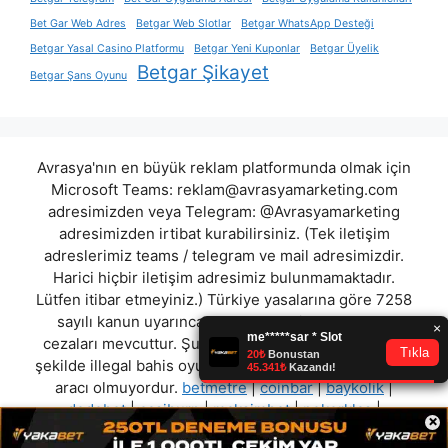
Bet Gar Web Adres
Betgar Web Slotlar
Betgar WhatsApp Desteği
Betgar Yasal Casino Platformu
Betgar Yeni Kuponlar
Betgar Üyelik
Betgar Şikayet
Betgar Şans Oyunu
Avrasya'nın en büyük reklam platformunda olmak için
Microsoft Teams:
reklam@avrasyamarketing.com
adresimizden veya Telegram: @Avrasyamarketing
adresimizden irtibat kurabilirsiniz. (Tek iletişim
adreslerimiz teams / telegram ve mail adresimizdir.
Harici hiçbir iletişim adresimiz bulunmamaktadır.
Lütfen itibar etmeyiniz.) Türkiye yasalarına göre 7258
sayılı kanun uyarınca yasa dışı bahis oynamanın
cezaları mevcuttur. Şu an bulunduğunuz site hiç bir
şekilde illegal bahis oyunları oynatmıyor ve oynamaya
aracı olmuyordur.
betmetre
|
coinbar
|
baykolik
|
dedebet
|
casiburn
|
maksimbet
|
pokerklas
|
×
bekabetadres
"