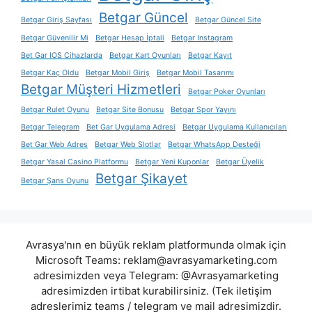
Betgar Güncel
Betgar Giriş Sayfası
Betgar Güncel Site
Betgar Güvenilir Mi
Betgar Hesap İptali
Betgar Instagram
Bet Gar IOS Cihazlarda
Betgar Kart Oyunları
Betgar Kayıt
Betgar Kaç Oldu
Betgar Mobil Giriş
Betgar Mobil Tasarımı
Betgar Müşteri Hizmetleri
Betgar Poker Oyunları
Betgar Rulet Oyunu
Betgar Site Bonusu
Betgar Spor Yayını
Betgar Telegram
Bet Gar Uygulama Adresi
Betgar Uygulama Kullanıcıları
Bet Gar Web Adres
Betgar Web Slotlar
Betgar WhatsApp Desteği
Betgar Yasal Casino Platformu
Betgar Yeni Kuponlar
Betgar Üyelik
Betgar Şikayet
Betgar Şans Oyunu
Avrasya'nın en büyük reklam platformunda olmak için
Microsoft Teams:
reklam@avrasyamarketing.com
adresimizden veya Telegram: @Avrasyamarketing
adresimizden irtibat kurabilirsiniz. (Tek iletişim
adreslerimiz teams / telegram ve mail adresimizdir.