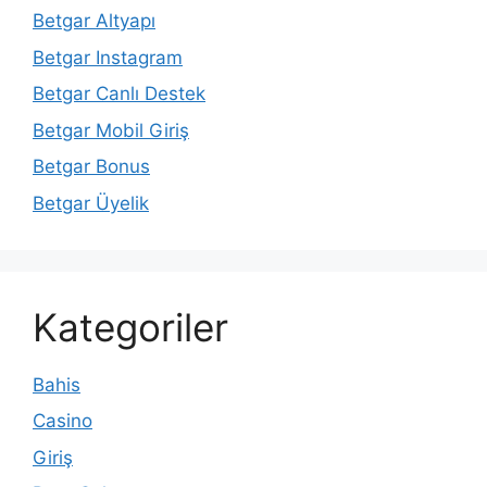
Betgar Altyapı
Betgar Instagram
Betgar Canlı Destek
Betgar Mobil Giriş
Betgar Bonus
Betgar Üyelik
Kategoriler
Bahis
Casino
Giriş