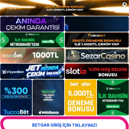
×
BETGAR GİRİŞ İÇİN TIKLAYINIZ!